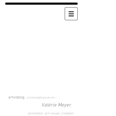
,
a
rtvideog
artvideog@laposte.net
-
Valérie Meyer
,
an
imation, art-visuel, création