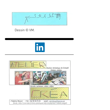
Dessin
©
VM.